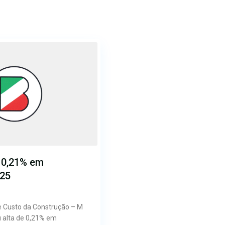
 0,21% em
25
de Custo da Construção – M
u alta de 0,21% em