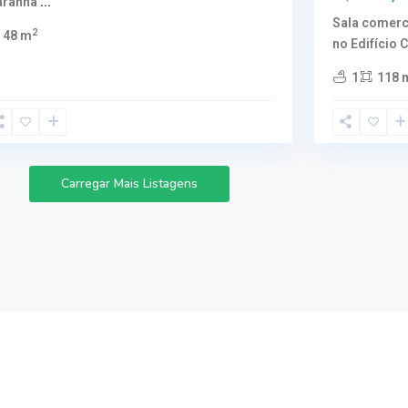
aranhã
...
Sala comerc
2
48 m
no Edifício 
1
118 
Carregar Mais Listagens