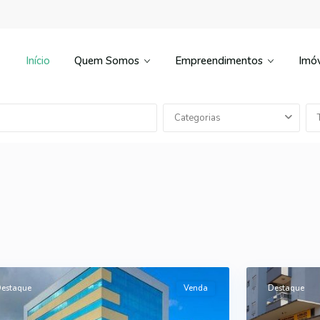
Início
Quem Somos
Empreendimentos
Imóv
Categorias
ntro
,
Fátima
,
5
echim
Erechim
estaque
Venda
Destaque