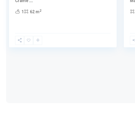
Crame
...
M
2
1
62 m