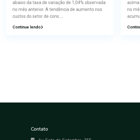
abaixo da taxa de variação de 1,04% observada
acima 
no mês anterior. A tendência de aumento nos
no mês
custos do setor de cons
...
acumu
Continue lendo
Contin
Contato