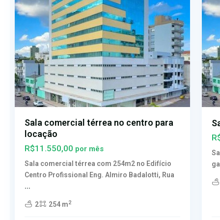
Sala comercial térrea no centro para
S
locação
R
R$11.550,00
por mês
Sa
Sala comercial térrea com 254m2 no Edifício
ga
Centro Profissional Eng. Almiro Badalotti, Rua
...
2
2
254 m