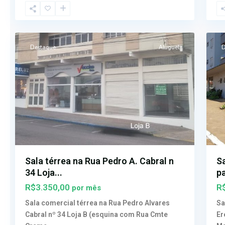
Centro
,
Fá
3
5
Erechim
Er
Destaque
Aluguel
D
Sala térrea na Rua Pedro A. Cabral n
S
34 Loja...
pa
R$3.350,00
R
por mês
Sala comercial térrea na Rua Pedro Alvares
Sa
Cabral nº 34 Loja B (esquina com Rua Cmte
Er