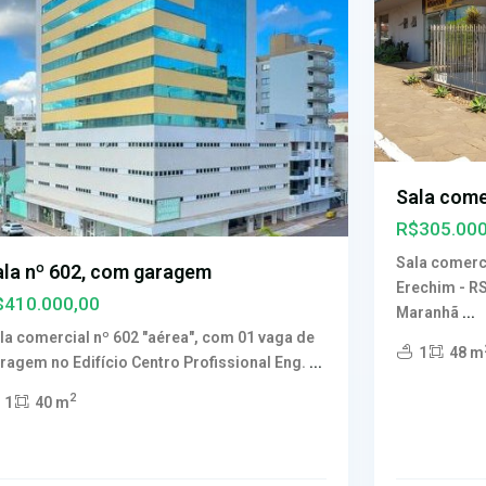
Sala come
R$305.000
Sala comerci
ala nº 602, com garagem
Erechim - R
$410.000,00
Maranhã
...
la comercial nº 602 "aérea", com 01 vaga de
1
48 m
ragem no Edifício Centro Profissional Eng.
...
2
1
40 m