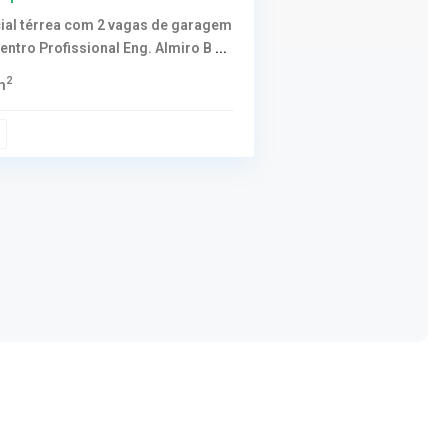
ial térrea com 2 vagas de garagem
Centro Profissional Eng. Almiro B
...
2
m