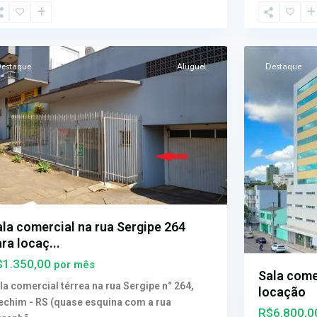
tima
,
Centro
,
3
echim
Erechim
estaque
Aluguel
Destaque
ala comercial na rua Sergipe 264
ra locaç...
$1.350,00
por mês
Sala come
la comercial térrea na rua Sergipe n° 264,
locação
echim - RS (quase esquina com a rua
R$6.800,